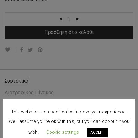
Προσθήκη στο καλάθι
Συστατικά
Διατροφικός Πίνακας
0
Αξιολογήσεις
This website uses cookies to improve your experience.
We'll assume you're ok with this, but you can opt-out if you
Συστατικά
wish.
Cookie settings
ACCEPT
Πρωτεΐνη ρυζιού σε σκόνη (Προέλευση ΕΕ)